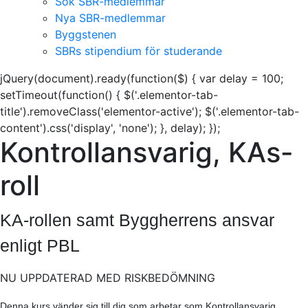
Sök SBR-medlemmar
Nya SBR-medlemmar
Byggstenen
SBRs stipendium för studerande
jQuery(document).ready(function($) { var delay = 100;
setTimeout(function() { $('.elementor-tab-
title').removeClass('elementor-active'); $('.elementor-tab-
content').css('display', 'none'); }, delay); });
Kontrollansvarig, KAs-
roll
KA-rollen samt Byggherrens ansvar
enligt PBL
NU UPPDATERAD MED RISKBEDÖMNING
Denna kurs vänder sig till dig som arbetar som Kontrollansvarig,