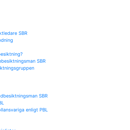
ektledare SBR
edning
besiktning?
lsebesiktningsman SBR
iktningsgruppen
nadbesiktningsman SBR
BL
lansvariga enligt PBL