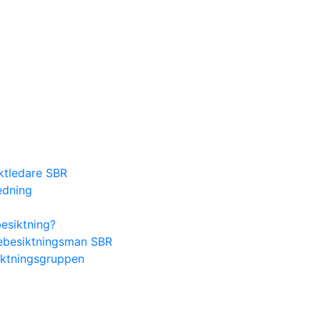
ektledare SBR
edning
besiktning?
lsebesiktningsman SBR
iktningsgruppen