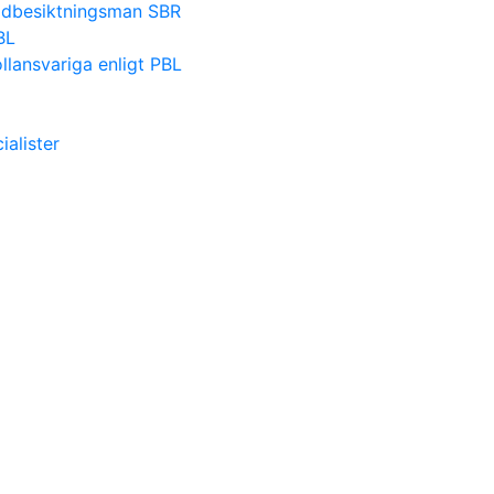
nadbesiktningsman SBR
BL
lansvariga enligt PBL
alister