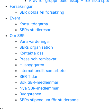
Krav för gruppmedlemskap – Tekniska speci
Försäkringar
SBR dolda fel försäkring
Event
Konsultdagarna
SBRs studieresor
Om SBR
Våra värderingar
SBRs organisation
Kontakta oss
Press och remissvar
Husbyggaren
Internationellt samarbete
SBR Titlar
Sök SBR-medlemmar
Nya SBR-medlemmar
Byggstenen
SBRs stipendium för studerande