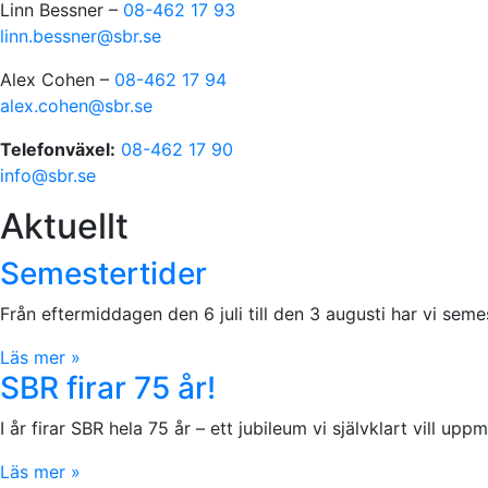
Linn Bessner –
08-462 17 93
linn.bessner@sbr.se
Alex Cohen –
08-462 17 94
alex.cohen@sbr.se
Telefonväxel:
08-462 17 90
info@sbr.se
Aktuellt
Semestertider
Från eftermiddagen den 6 juli till den 3 augusti har vi sem
Läs mer »
SBR firar 75 år!
I år firar SBR hela 75 år – ett jubileum vi självklart vill
Läs mer »