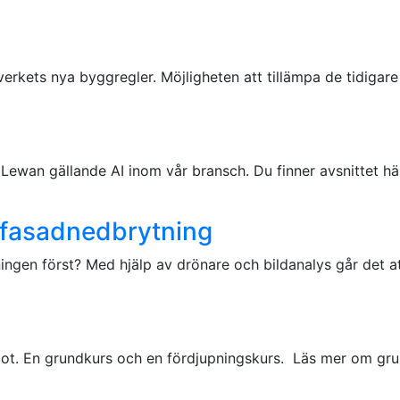
Boverkets nya byggregler. Möjligheten att tillämpa de tidi
Lewan gällande AI inom vår bransch. Du finner avsnittet här
ar fasadnedbrytning
ngen först? Med hjälp av drönare och bildanalys går det att
lot. En grundkurs och en fördjupningskurs. Läs mer om gr