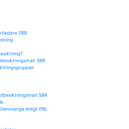
ektledare SBR
edning
besiktning?
lsebesiktningsman SBR
iktningsgruppen
nadbesiktningsman SBR
BL
lansvariga enligt PBL