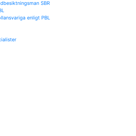
nadbesiktningsman SBR
BL
lansvariga enligt PBL
alister