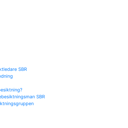
ektledare SBR
edning
besiktning?
lsebesiktningsman SBR
iktningsgruppen