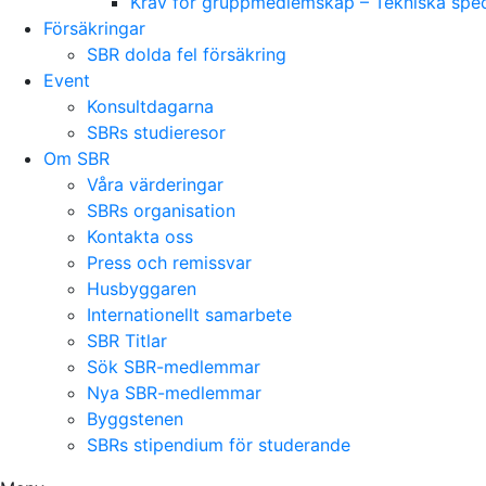
Krav för gruppmedlemskap – Tekniska speci
Försäkringar
SBR dolda fel försäkring
Event
Konsultdagarna
SBRs studieresor
Om SBR
Våra värderingar
SBRs organisation
Kontakta oss
Press och remissvar
Husbyggaren
Internationellt samarbete
SBR Titlar
Sök SBR-medlemmar
Nya SBR-medlemmar
Byggstenen
SBRs stipendium för studerande