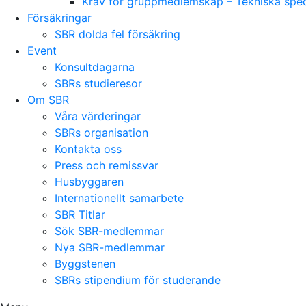
Krav för gruppmedlemskap – Tekniska speci
Försäkringar
SBR dolda fel försäkring
Event
Konsultdagarna
SBRs studieresor
Om SBR
Våra värderingar
SBRs organisation
Kontakta oss
Press och remissvar
Husbyggaren
Internationellt samarbete
SBR Titlar
Sök SBR-medlemmar
Nya SBR-medlemmar
Byggstenen
SBRs stipendium för studerande