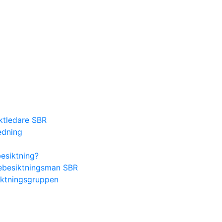
ektledare SBR
edning
besiktning?
lsebesiktningsman SBR
iktningsgruppen