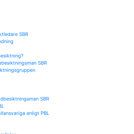
ektledare SBR
edning
besiktning?
lsebesiktningsman SBR
iktningsgruppen
nadbesiktningsman SBR
BL
lansvariga enligt PBL