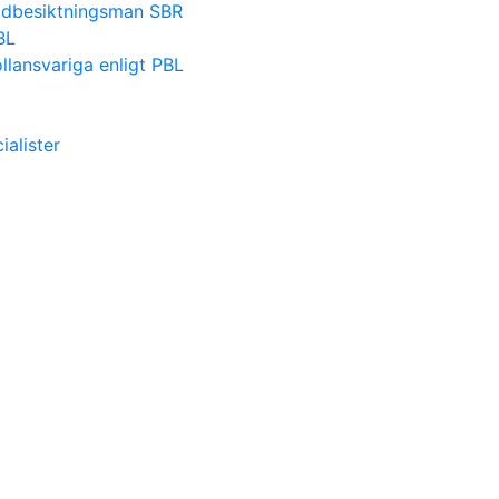
nadbesiktningsman SBR
BL
lansvariga enligt PBL
alister