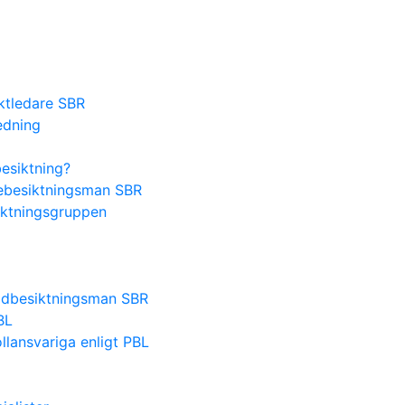
ektledare SBR
edning
besiktning?
lsebesiktningsman SBR
iktningsgruppen
nadbesiktningsman SBR
BL
lansvariga enligt PBL