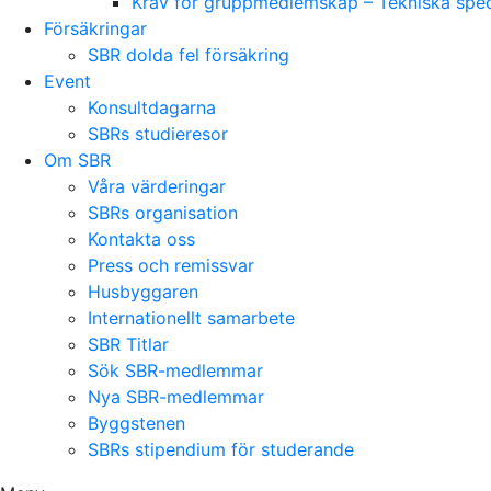
Krav för gruppmedlemskap – Tekniska speci
Försäkringar
SBR dolda fel försäkring
Event
Konsultdagarna
SBRs studieresor
Om SBR
Våra värderingar
SBRs organisation
Kontakta oss
Press och remissvar
Husbyggaren
Internationellt samarbete
SBR Titlar
Sök SBR-medlemmar
Nya SBR-medlemmar
Byggstenen
SBRs stipendium för studerande