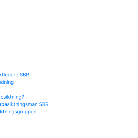
ektledare SBR
edning
besiktning?
lsebesiktningsman SBR
iktningsgruppen