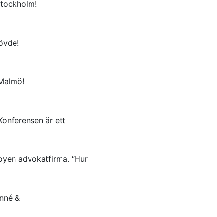
Stockholm!
övde!
 Malmö!
onferensen är ett
oyen advokatfirma. “Hur
inné &