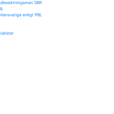
nadbesiktningsman SBR
BL
lansvariga enligt PBL
alister