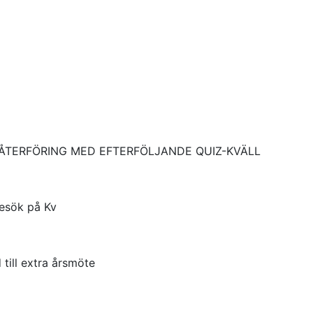
TSÅTERFÖRING MED EFTERFÖLJANDE QUIZ-KVÄLL
besök på Kv
ill extra årsmöte