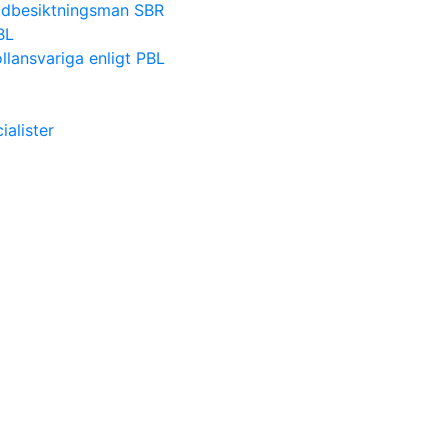
nadbesiktningsman SBR
BL
lansvariga enligt PBL
alister