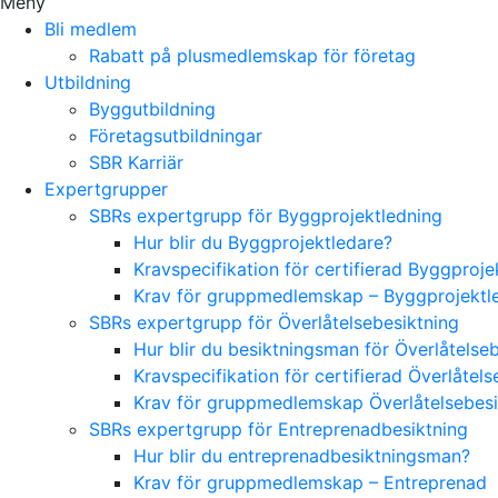
Meny
Bli medlem
Rabatt på plusmedlemskap för företag
Utbildning
Byggutbildning
Företagsutbildningar
SBR Karriär
Expertgrupper
SBRs expertgrupp för Byggprojektledning
Hur blir du Byggprojektledare?
Kravspecifikation för certifierad Byggproj
Krav för gruppmedlemskap – Byggprojektl
SBRs expertgrupp för Överlåtelsebesiktning
Hur blir du besiktningsman för Överlåtelse
Kravspecifikation för certifierad Överlåte
Krav för gruppmedlemskap Överlåtelsebes
SBRs expertgrupp för Entreprenadbesiktning
Hur blir du entreprenadbesiktningsman?
Krav för gruppmedlemskap – Entreprenad