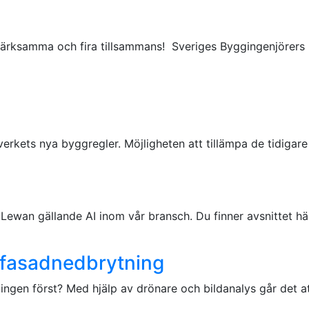
 uppmärksamma och fira tillsammans! Sveriges Byggingenjörer
Boverkets nya byggregler. Möjligheten att tillämpa de tidi
Lewan gällande AI inom vår bransch. Du finner avsnittet här
ar fasadnedbrytning
ngen först? Med hjälp av drönare och bildanalys går det att