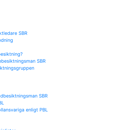
ektledare SBR
edning
besiktning?
lsebesiktningsman SBR
iktningsgruppen
nadbesiktningsman SBR
BL
lansvariga enligt PBL