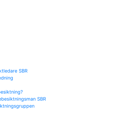
ektledare SBR
edning
besiktning?
lsebesiktningsman SBR
iktningsgruppen