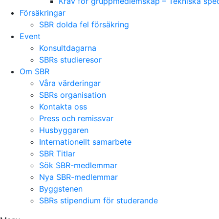
Krav för gruppmedlemskap – Tekniska speci
Försäkringar
SBR dolda fel försäkring
Event
Konsultdagarna
SBRs studieresor
Om SBR
Våra värderingar
SBRs organisation
Kontakta oss
Press och remissvar
Husbyggaren
Internationellt samarbete
SBR Titlar
Sök SBR-medlemmar
Nya SBR-medlemmar
Byggstenen
SBRs stipendium för studerande