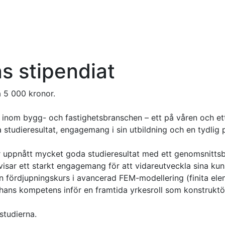
ns stipendiat
å 5 000 kronor.
e inom bygg- och fastighetsbranschen – ett på våren och ett 
studieresultat, engagemang i sin utbildning och en tydlig 
r uppnått mycket goda studieresultat med ett genomsnittsbe
 visar ett starkt engagemang för att vidareutveckla sina k
n fördjupningskurs i avancerad FEM-modellering (finita el
hans kompetens inför en framtida yrkesroll som konstruktö
studierna.