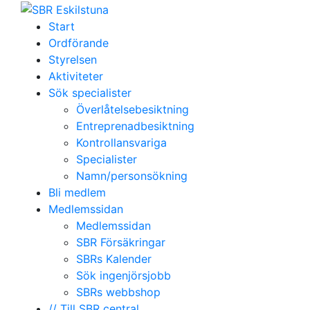
Start
Ordförande
Styrelsen
Aktiviteter
Sök specialister
Överlåtelsebesiktning
Entreprenadbesiktning
Kontrollansvariga
Specialister
Namn/personsökning
Bli medlem
Medlemssidan
Medlemssidan
SBR Försäkringar
SBRs Kalender
Sök ingenjörsjobb
SBRs webbshop
// Till SBR central