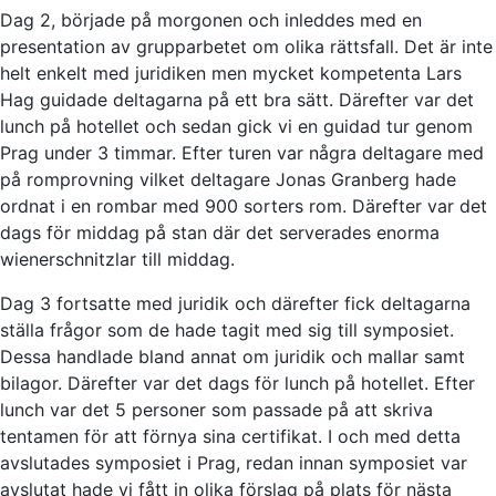
Dag 2, började på morgonen och inleddes med en
presentation av grupparbetet om olika rättsfall. Det är inte
helt enkelt med juridiken men mycket kompetenta Lars
Hag guidade deltagarna på ett bra sätt. Därefter var det
lunch på hotellet och sedan gick vi en guidad tur genom
Prag under 3 timmar. Efter turen var några deltagare med
på romprovning vilket deltagare Jonas Granberg hade
ordnat i en rombar med 900 sorters rom. Därefter var det
dags för middag på stan där det serverades enorma
wienerschnitzlar till middag.
Dag 3 fortsatte med juridik och därefter fick deltagarna
ställa frågor som de hade tagit med sig till symposiet.
Dessa handlade bland annat om juridik och mallar samt
bilagor. Därefter var det dags för lunch på hotellet. Efter
lunch var det 5 personer som passade på att skriva
tentamen för att förnya sina certifikat. I och med detta
avslutades symposiet i Prag, redan innan symposiet var
avslutat hade vi fått in olika förslag på plats för nästa